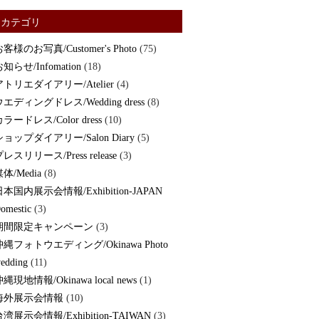
カテゴリ
客様のお写真/Customer's Photo
(75)
知らせ/Infomation
(18)
アトリエダイアリー/Atelier
(4)
ウエディングドレス/Wedding dress
(8)
ラードレス/Color dress
(10)
ショップダイアリー/Salon Diary
(5)
レスリリース/Press release
(3)
体/Media
(8)
日本国内展示会情報/Exhibition-JAPAN
omestic
(3)
期間限定キャンペーン
(3)
沖縄フォトウエディング/Okinawa Photo
edding
(11)
縄現地情報/Okinawa local news
(1)
海外展示会情報
(10)
湾展示会情報/Exhibition-TAIWAN
(3)