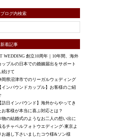
ブログ内検索
新着記事
ST WEDDING 創立10周年｜10年間、海外
カップルの日本での婚姻届出をサポート
し続けて
静岡県沼津市でのリーガルウェディング
【インバウンドカップル】お客様のご紹
介
【訪日インバウンド】海外からやってき
たお客様が本当に喜ぶ対応とは？
本物の結婚式のようなお二人の想い出に
残るチャペルフォトウエディング-東京よ
りお越し下さいましたコウ様&ソン様