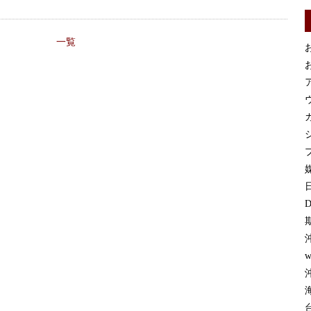
一覧
お
お
カ
プ
媒
D
w
沖
台