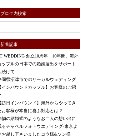
ブログ内検索
新着記事
ST WEDDING 創立10周年｜10年間、海外
カップルの日本での婚姻届出をサポート
し続けて
静岡県沼津市でのリーガルウェディング
【インバウンドカップル】お客様のご紹
介
【訪日インバウンド】海外からやってき
たお客様が本当に喜ぶ対応とは？
本物の結婚式のようなお二人の想い出に
残るチャペルフォトウエディング-東京よ
りお越し下さいましたコウ様&ソン様