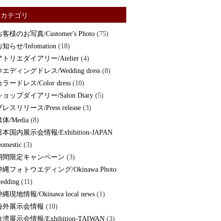
カテゴリ
客様のお写真/Customer's Photo
(75)
知らせ/Infomation
(18)
アトリエダイアリー/Atelier
(4)
ウエディングドレス/Wedding dress
(8)
ラードレス/Color dress
(10)
ショップダイアリー/Salon Diary
(5)
レスリリース/Press release
(3)
体/Media
(8)
日本国内展示会情報/Exhibition-JAPAN
omestic
(3)
期間限定キャンペーン
(3)
沖縄フォトウエディング/Okinawa Photo
edding
(11)
縄現地情報/Okinawa local news
(1)
海外展示会情報
(10)
湾展示会情報/Exhibition-TAIWAN
(3)