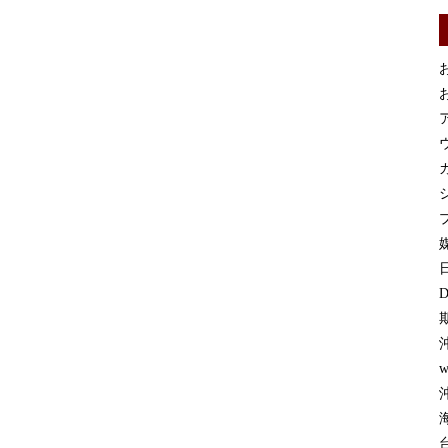
お
お
カ
プ
媒
D
w
沖
台