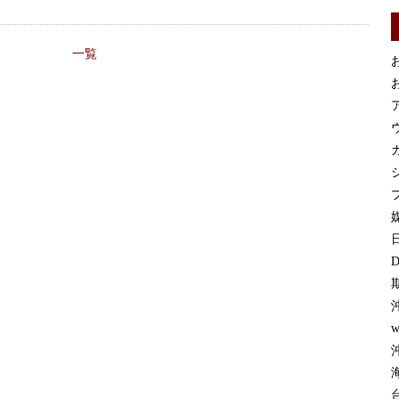
一覧
お
お
カ
プ
媒
D
w
沖
台