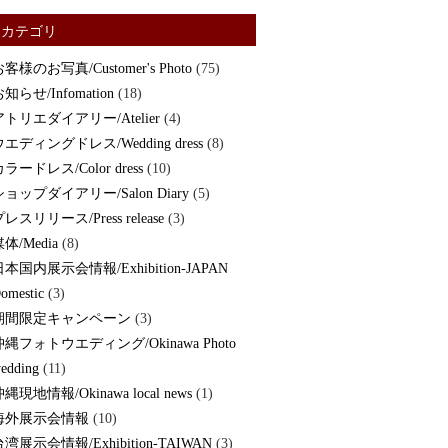
カテゴリ
客様のお写真/Customer's Photo
(75)
知らせ/Infomation
(18)
アトリエダイアリー/Atelier
(4)
ウエディングドレス/Wedding dress
(8)
ラードレス/Color dress
(10)
ショップダイアリー/Salon Diary
(5)
レスリリース/Press release
(3)
体/Media
(8)
日本国内展示会情報/Exhibition-JAPAN
omestic
(3)
期間限定キャンペーン
(3)
沖縄フォトウエディング/Okinawa Photo
edding
(11)
縄現地情報/Okinawa local news
(1)
海外展示会情報
(10)
湾展示会情報/Exhibition-TAIWAN
(3)