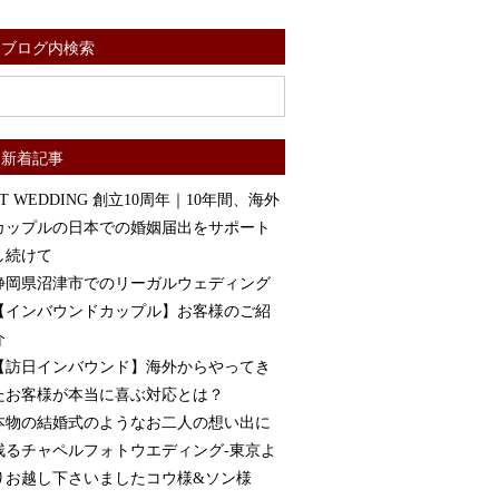
ブログ内検索
新着記事
ST WEDDING 創立10周年｜10年間、海外
カップルの日本での婚姻届出をサポート
し続けて
静岡県沼津市でのリーガルウェディング
【インバウンドカップル】お客様のご紹
介
【訪日インバウンド】海外からやってき
たお客様が本当に喜ぶ対応とは？
本物の結婚式のようなお二人の想い出に
残るチャペルフォトウエディング-東京よ
りお越し下さいましたコウ様&ソン様