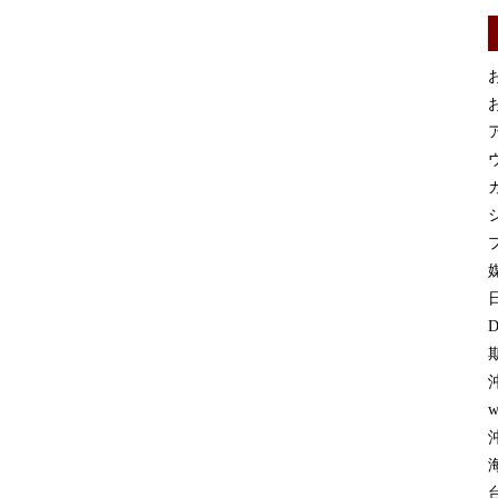
お
お
カ
プ
媒
D
w
沖
台