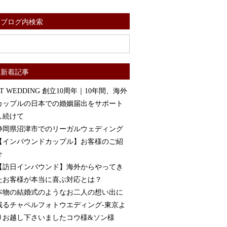
ブログ内検索
新着記事
ST WEDDING 創立10周年｜10年間、海外
カップルの日本での婚姻届出をサポート
し続けて
静岡県沼津市でのリーガルウェディング
【インバウンドカップル】お客様のご紹
介
【訪日インバウンド】海外からやってき
たお客様が本当に喜ぶ対応とは？
本物の結婚式のようなお二人の想い出に
残るチャペルフォトウエディング-東京よ
りお越し下さいましたコウ様&ソン様