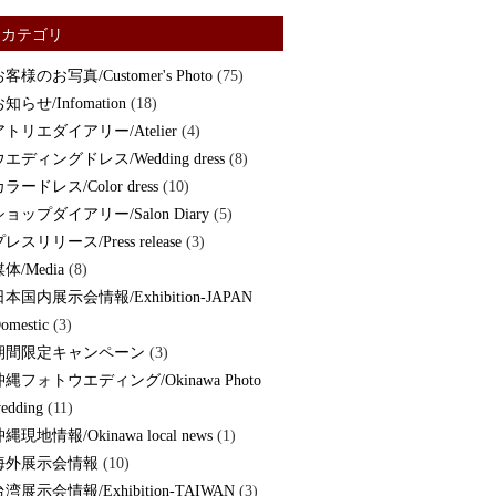
カテゴリ
客様のお写真/Customer's Photo
(75)
知らせ/Infomation
(18)
アトリエダイアリー/Atelier
(4)
ウエディングドレス/Wedding dress
(8)
ラードレス/Color dress
(10)
ショップダイアリー/Salon Diary
(5)
レスリリース/Press release
(3)
体/Media
(8)
日本国内展示会情報/Exhibition-JAPAN
omestic
(3)
期間限定キャンペーン
(3)
沖縄フォトウエディング/Okinawa Photo
edding
(11)
縄現地情報/Okinawa local news
(1)
海外展示会情報
(10)
湾展示会情報/Exhibition-TAIWAN
(3)