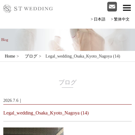
>日本語
>繁体中文
Home
>
ブログ
>
Legal_wedding_Osaka_Kyoto_Nagoya (14)
ブログ
2026.7.6｜
Legal_wedding_Osaka_Kyoto_Nagoya (14)