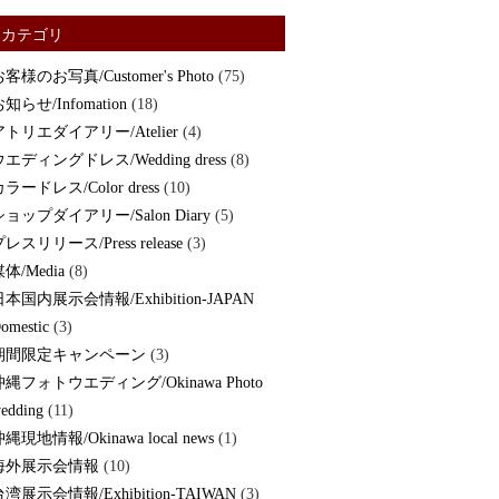
カテゴリ
客様のお写真/Customer's Photo
(75)
知らせ/Infomation
(18)
アトリエダイアリー/Atelier
(4)
ウエディングドレス/Wedding dress
(8)
ラードレス/Color dress
(10)
ショップダイアリー/Salon Diary
(5)
レスリリース/Press release
(3)
体/Media
(8)
日本国内展示会情報/Exhibition-JAPAN
omestic
(3)
期間限定キャンペーン
(3)
沖縄フォトウエディング/Okinawa Photo
edding
(11)
縄現地情報/Okinawa local news
(1)
海外展示会情報
(10)
湾展示会情報/Exhibition-TAIWAN
(3)