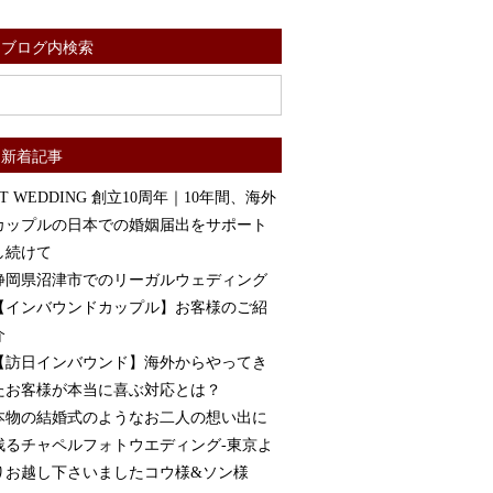
ブログ内検索
新着記事
ST WEDDING 創立10周年｜10年間、海外
カップルの日本での婚姻届出をサポート
し続けて
静岡県沼津市でのリーガルウェディング
【インバウンドカップル】お客様のご紹
介
【訪日インバウンド】海外からやってき
たお客様が本当に喜ぶ対応とは？
本物の結婚式のようなお二人の想い出に
残るチャペルフォトウエディング-東京よ
りお越し下さいましたコウ様&ソン様