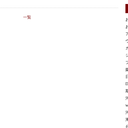
一覧
お
お
カ
プ
媒
D
w
沖
台