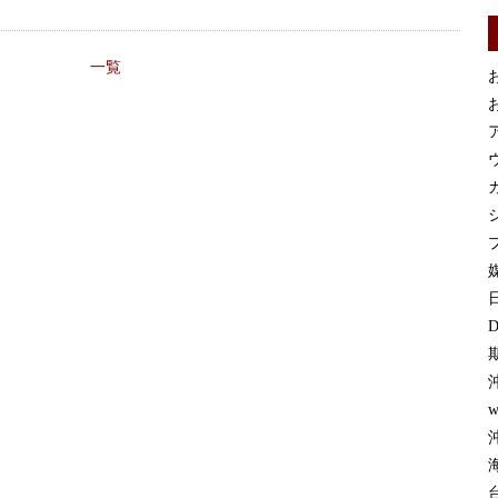
一覧
お
お
カ
プ
媒
D
w
沖
台