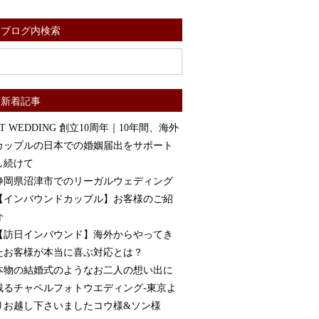
ブログ内検索
新着記事
ST WEDDING 創立10周年｜10年間、海外
カップルの日本での婚姻届出をサポート
し続けて
静岡県沼津市でのリーガルウェディング
【インバウンドカップル】お客様のご紹
介
【訪日インバウンド】海外からやってき
たお客様が本当に喜ぶ対応とは？
本物の結婚式のようなお二人の想い出に
残るチャペルフォトウエディング-東京よ
りお越し下さいましたコウ様&ソン様