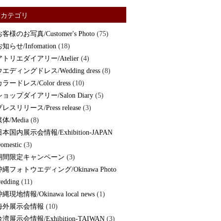
カテゴリ
客様のお写真/Customer's Photo
(75)
知らせ/Infomation
(18)
アトリエダイアリー/Atelier
(4)
ウエディングドレス/Wedding dress
(8)
ラードレス/Color dress
(10)
ショップダイアリー/Salon Diary
(5)
レスリリース/Press release
(3)
体/Media
(8)
日本国内展示会情報/Exhibition-JAPAN
omestic
(3)
期間限定キャンペーン
(3)
沖縄フォトウエディング/Okinawa Photo
edding
(11)
縄現地情報/Okinawa local news
(1)
海外展示会情報
(10)
湾展示会情報/Exhibition-TAIWAN
(3)