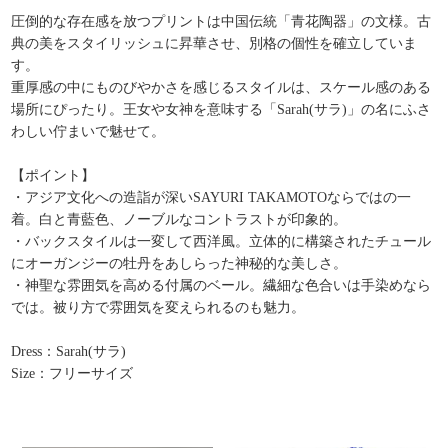
圧倒的な存在感を放つプリントは中国伝統「青花陶器」の文様。古
典の美をスタイリッシュに昇華させ、別格の個性を確立していま
す。
重厚感の中にものびやかさを感じるスタイルは、スケール感のある
場所にぴったり。王女や女神を意味する「Sarah(サラ)」の名にふさ
わしい佇まいで魅せて。
【ポイント】
・アジア文化への造詣が深いSAYURI TAKAMOTOならではの一
着。白と青藍色、ノーブルなコントラストが印象的。
・バックスタイルは一変して西洋風。立体的に構築されたチュール
にオーガンジーの牡丹をあしらった神秘的な美しさ。
・神聖な雰囲気を高める付属のベール。繊細な色合いは手染めなら
では。被り方で雰囲気を変えられるのも魅力。
Dress：Sarah(サラ)
Size：フリーサイズ