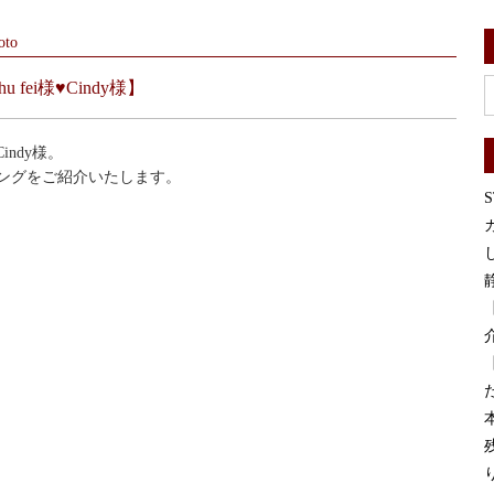
to
u fei様♥Cindy様】
indy様。
ングをご紹介いたします。