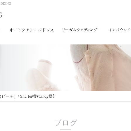
DING
（ビーチ）/ Shu fei様♥Cindy様】
ブログ