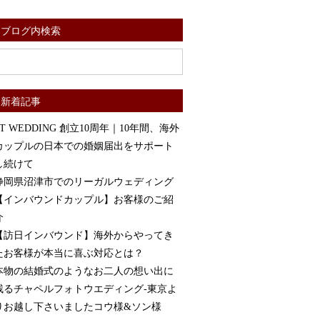
ブログ内検索
新着記事
ST WEDDING 創立10周年｜10年間、海外
カップルの日本での婚姻届出をサポート
し続けて
静岡県沼津市でのリーガルウェディング
【インバウンドカップル】お客様のご紹
介
【訪日インバウンド】海外からやってき
たお客様が本当に喜ぶ対応とは？
本物の結婚式のようなお二人の想い出に
残るチャペルフォトウエディング-東京よ
りお越し下さいましたコウ様&ソン様