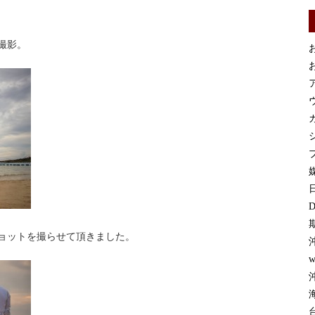
撮影。
お
お
カ
プ
媒
D
ョットを撮らせて頂きました。
w
沖
台