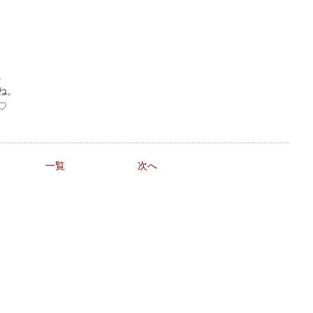
。
ね。
♡
一覧
次へ