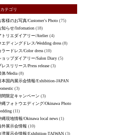
カテゴリ
客様のお写真/Customer's Photo
(75)
知らせ/Infomation
(18)
アトリエダイアリー/Atelier
(4)
ウエディングドレス/Wedding dress
(8)
ラードレス/Color dress
(10)
ショップダイアリー/Salon Diary
(5)
レスリリース/Press release
(3)
体/Media
(8)
日本国内展示会情報/Exhibition-JAPAN
omestic
(3)
期間限定キャンペーン
(3)
沖縄フォトウエディング/Okinawa Photo
edding
(11)
縄現地情報/Okinawa local news
(1)
海外展示会情報
(10)
湾展示会情報/Exhibition-TAIWAN
(3)