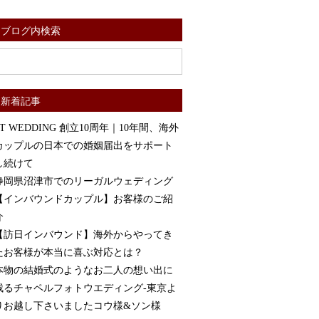
ブログ内検索
新着記事
ST WEDDING 創立10周年｜10年間、海外
カップルの日本での婚姻届出をサポート
し続けて
静岡県沼津市でのリーガルウェディング
【インバウンドカップル】お客様のご紹
介
【訪日インバウンド】海外からやってき
たお客様が本当に喜ぶ対応とは？
本物の結婚式のようなお二人の想い出に
残るチャペルフォトウエディング-東京よ
りお越し下さいましたコウ様&ソン様