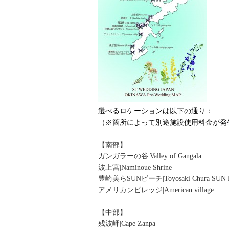
選べるロケーションは以下の通り：
（※箇所によって別途施設使用料金が発
【南部】
ガンガラーの谷|Valley of Gangala
波上宮|Naminoue Shrine
豊崎美らSUNビーチ|Toyosaki Chura SUN B
アメリカンビレッジ|American village
【中部】
残波岬|Cape Zanpa