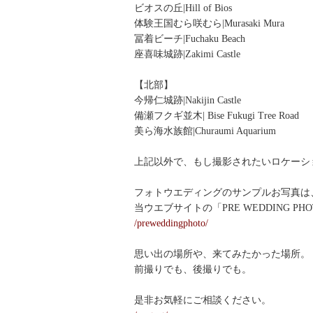
ビオスの丘|Hill of Bios
体験王国むら咲むら|Murasaki Mura
冨着ビーチ|Fuchaku Beach
座喜味城跡|Zakimi Castle
【北部】
今帰仁城跡|Nakijin Castle
備瀬フクギ並木| Bise Fukugi Tree Road
美ら海水族館|Churaumi Aquarium
上記以外で、もし撮影されたいロケーシ
フォトウエディングのサンプルお写真は
当ウエブサイトの「PRE WEDDING PH
/preweddingphoto/
思い出の場所や、来てみたかった場所。
前撮りでも、後撮りでも。
是非お気軽にご相談ください。