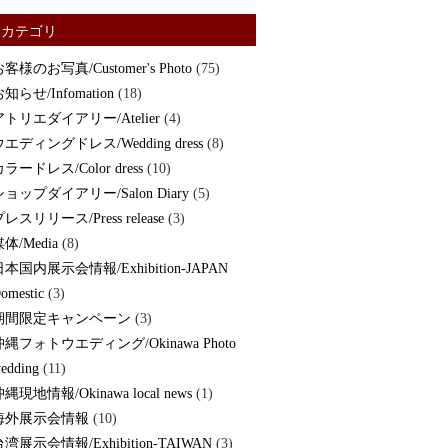
カテゴリ
客様のお写真/Customer's Photo
(75)
知らせ/Infomation
(18)
アトリエダイアリー/Atelier
(4)
ウエディングドレス/Wedding dress
(8)
ラードレス/Color dress
(10)
ショップダイアリー/Salon Diary
(5)
レスリリース/Press release
(3)
体/Media
(8)
日本国内展示会情報/Exhibition-JAPAN
omestic
(3)
期間限定キャンペーン
(3)
沖縄フォトウエディング/Okinawa Photo
edding
(11)
縄現地情報/Okinawa local news
(1)
海外展示会情報
(10)
湾展示会情報/Exhibition-TAIWAN
(3)