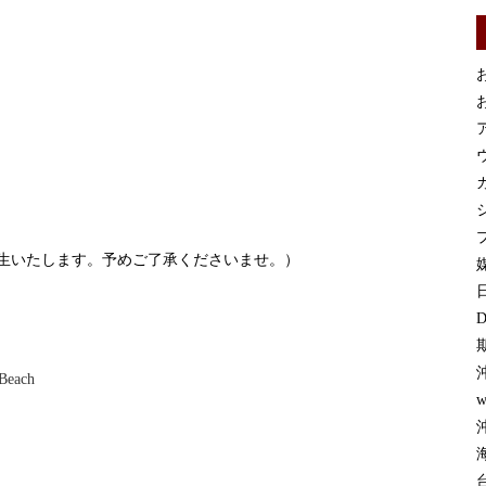
お
お
カ
プ
生いたします。予めご了承くださいませ。）
媒
D
each
w
沖
台